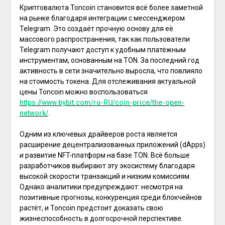
Криптовалюта Toncoin становится всё более заметной
на рынке благодаря интеграции с мессенджером
Telegram. Это создаёт прочную основу для её
массового распространения, так как пользователи
Telegram получают доступ к удобным платёжным
инструментам, основанным на TON. За последний год
активность в сети значительно выросла, что повлияло
на стоимость токена. Для отслеживания актуальной
цены Toncoin можно воспользоваться
https://www.bybit.com/ru-RU/coin-price/the-open-
network/
.
Одним из ключевых драйверов роста является
расширение децентрализованных приложений (dApps)
и развитие NFT-платформ на базе TON. Всё больше
разработчиков выбирают эту экосистему благодаря
высокой скорости транзакций и низким комиссиям.
Однако аналитики предупреждают: несмотря на
позитивные прогнозы, конкуренция среди блокчейнов
растёт, и Toncoin предстоит доказать свою
жизнеспособность в долгосрочной перспективе.